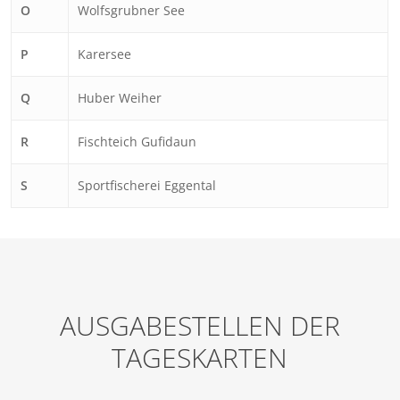
O
Wolfsgrubner See
P
Karersee
Q
Huber Weiher
R
Fischteich Gufidaun
S
Sportfischerei Eggental
AUSGABESTELLEN DER
TAGESKARTEN