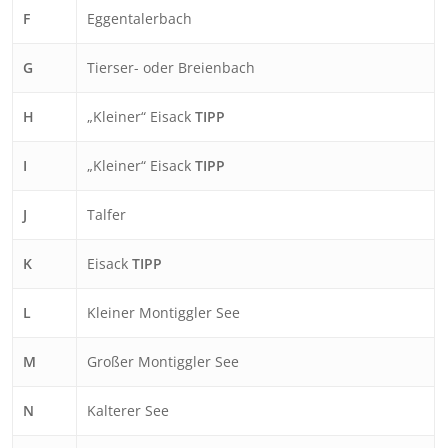
F
Eggentalerbach
G
Tierser- oder Breienbach
H
„Kleiner“ Eisack
TIPP
I
„Kleiner“ Eisack
TIPP
J
Talfer
K
Eisack
TIPP
L
Kleiner Montiggler See
M
Großer Montiggler See
N
Kalterer See