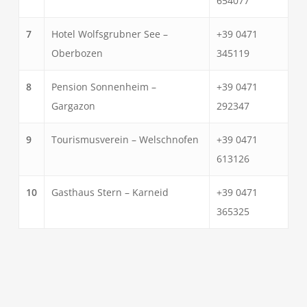
654077
7
Hotel Wolfsgrubner See –
+39 0471
Oberbozen
345119
8
Pension Sonnenheim –
+39 0471
Gargazon
292347
9
Tourismusverein – Welschnofen
+39 0471
613126
10
Gasthaus Stern – Karneid
+39 0471
365325