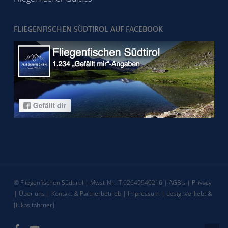
FLIEGENFISCHEN SÜDTIROL AUF FACEBOOK
© Fliegenfischen Südtirol | Mwst-Nr. IT 02649940216 |
AGB's
|
Privacy
|
Über uns
|
Kontakt & Partnerbetrieb
|
Impressum
|
designverliebt
&
[lukas fahrner]