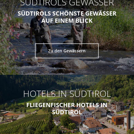
SÜDTIROLS GEWÄSSER
SÜDTIROLS SCHÖNSTE GEWÄSSER
AUF EINEM BLICK
Zu den Gewässern
HOTELS IN SÜDTIROL
FLIEGENFISCHER HOTELS IN
SÜDTIROL