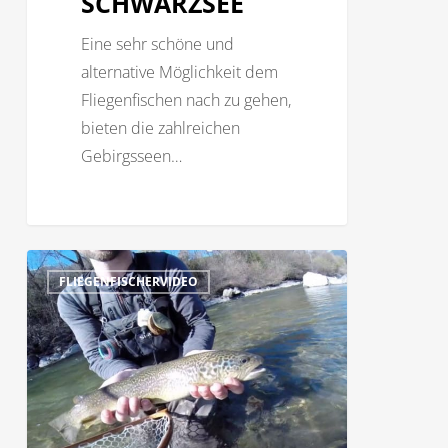
CHWARZSEE
Eine sehr schöne und
alternative Möglichkeit dem
Fliegenfischen nach zu gehen,
bieten die zahlreichen
Gebirgsseen…
Fliegenfischen
7
FLIEGENFISCHERVIDEO
in
Südtirol
–
No
Kill
Passer