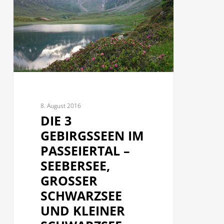
Gebirgsseen
im
Passeiertal
–
Seebersee,
großer
Schwarzsee
und
8. August 2016
DIE 3
kleiner
Schwarzsee
GEBIRGSSEEN IM
PASSEIERTAL –
SEEBERSEE,
GROSSER S
CHWARZSEE U
ND KLEINER S