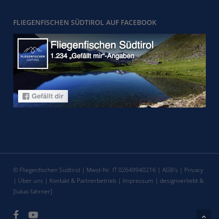
FLIEGENFISCHEN SÜDTIROL AUF FACEBOOK
© Fliegenfischen Südtirol | Mwst-Nr. IT 02649940216 |
AGB's
|
Privacy
|
Über uns
|
Kontakt & Partnerbetrieb
|
Impressum
|
designverliebt
&
[lukas fahrner]
facebook
youtube