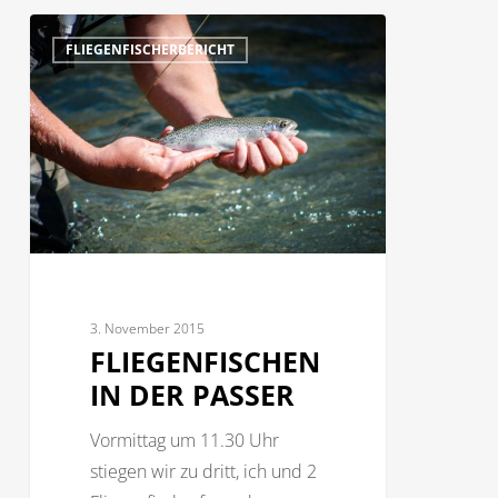
Fliegenfischen
2
FLIEGENFISCHERBERICHT
in
der
Passer
3. November 2015
FLIEGENFISCHEN
IN DER PASSER
Vormittag um 11.30 Uhr
stiegen wir zu dritt, ich und 2